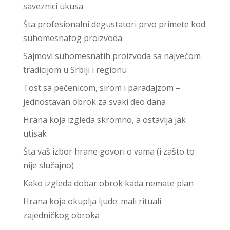
saveznici ukusa
Šta profesionalni degustatori prvo primete kod
suhomesnatog proizvoda
Sajmovi suhomesnatih proizvoda sa najvećom
tradicijom u Srbiji i regionu
Tost sa pečenicom, sirom i paradajzom –
jednostavan obrok za svaki deo dana
Hrana koja izgleda skromno, a ostavlja jak
utisak
Šta vaš izbor hrane govori o vama (i zašto to
nije slučajno)
Kako izgleda dobar obrok kada nemate plan
Hrana koja okuplja ljude: mali rituali
zajedničkog obroka