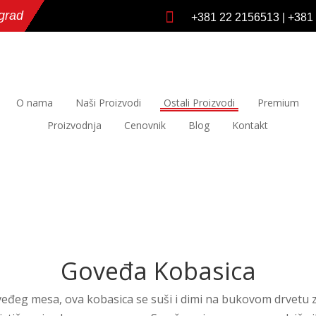
grad

+381 22 2156513
|
+381
O nama
Naši Proizvodi
Ostali Proizvodi
Premium
Proizvodnja
Cenovnik
Blog
Kontakt
Goveđa Kobasica
veđeg mesa, ova kobasica se suši i dimi na bukovom drvetu z