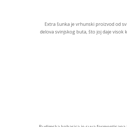
Extra šunka je vrhunski proizvod od sv
delova svinjskog buta, što joj daje visok k
Budimska kobasica je suva fermentisana k