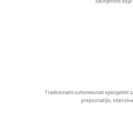
začinjenost koja 
Tradicionalni suhomesnati specijalitet s
prepoznatljiv, intenziva