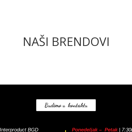
NAŠI BRENDOVI
Budimo u kontaktu
Interproduct BGD
Ponedeljak – Petak
| 7:3