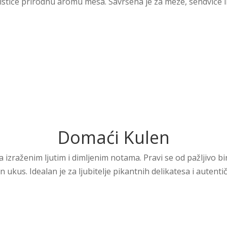
ističe prirodnu aromu mesa. Savršena je za meze, sendviče i
Domaći Kulen
a izraženim ljutim i dimljenim notama. Pravi se od pažljivo 
n ukus. Idealan je za ljubitelje pikantnih delikatesa i auten