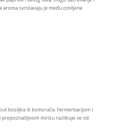
na aroma svrstavaju je među omiljene
ut bosiljka ili komorača. Fermentacijom i
i prepoznatljivom mirisu razlikuje se od