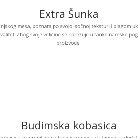
Extra Šunka
injskog mesa, poznata po svojoj sočnoj teksturi i blagom u
valitet.
Zbog svoje veličine se narezuje u tanke nareske pog
proizvode.
​
Budimska kobasica
obasica, pripremljena od svinjskog mesa i slanine uz dodata