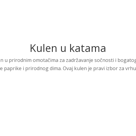
Kulen u katama
en u prirodnim omotačima za zadržavanje sočnosti i bogatog
e paprike i prirodnog dima. Ovaj kulen je pravi izbor za v