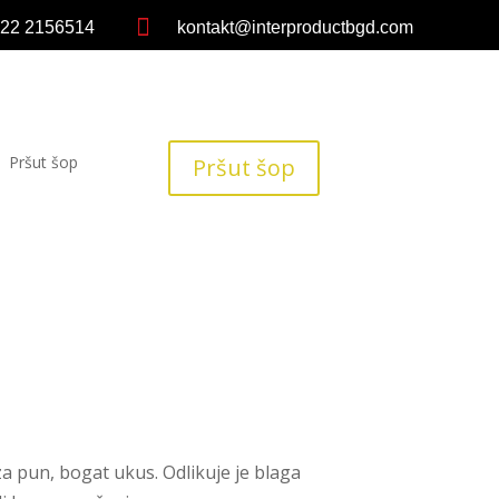

 22 2156514
kontakt@interproductbgd.com
Pršut šop
Pršut šop
a pun, bogat ukus. Odlikuje je blaga