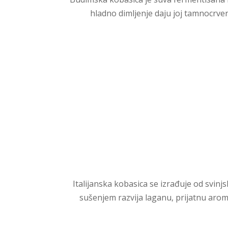
hladno dimljenje daju joj tamnocrve
Italijanska kobasica se izrađuje od svin
sušenjem razvija laganu, prijatnu aromu