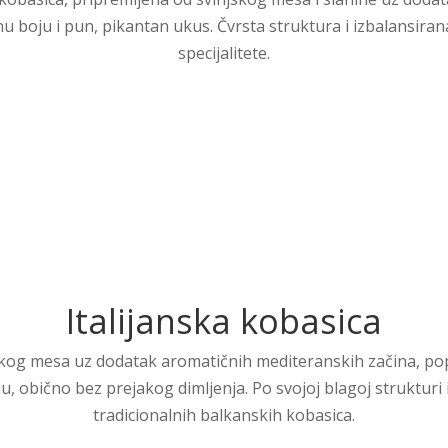
nu boju i pun, pikantan ukus. Čvrsta struktura i izbalansira
specijalitete.
Italijanska kobasica
jskog mesa uz dodatak aromatičnih mediteranskih začina, pop
, obično bez prejakog dimljenja. Po svojoj blagoj strukturi 
tradicionalnih balkanskih kobasica.