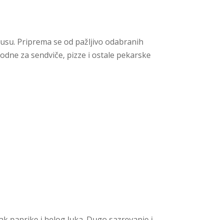
kusu.
Priprema se od pažljivo odabranih
odne za sendviče, pizze i ostale pekarske
k paprike i belog luka. Dugo sazrevanje i