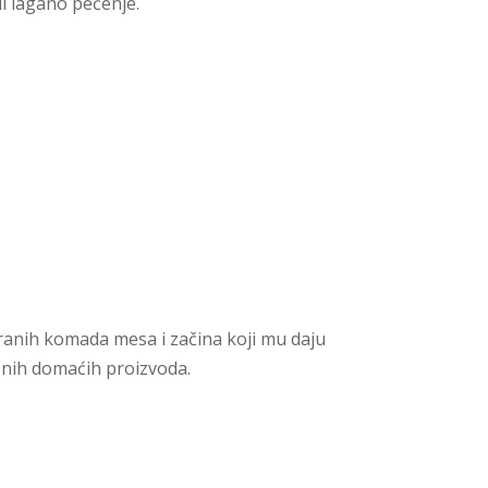
li lagano pečenje.
biranih komada mesa i začina koji mu daju
tičnih domaćih proizvoda.