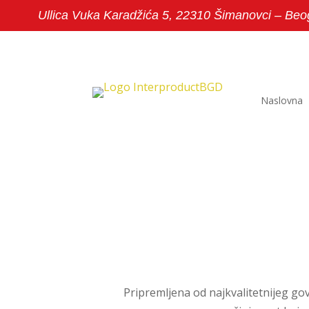
Ullica Vuka Karadžića 5, 22310 Šimanovci – Beo
Naslovna
Pripremljena od najkvalitetnijeg go