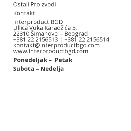
Ostali Proizvodi
Kontakt
Interproduct BGD
Ullica Vuka Karadžića 5,
22310 Šimanovci – Beograd
+381 22 2156513 | +381 22 2156514
kontakt@interproductbgd.com
www.interproductbgd.com
Ponedeljak – Petak
| 7:30h – 15:30h
Subota – Nedelja
| ne radimo
Follow
Follow
Follow