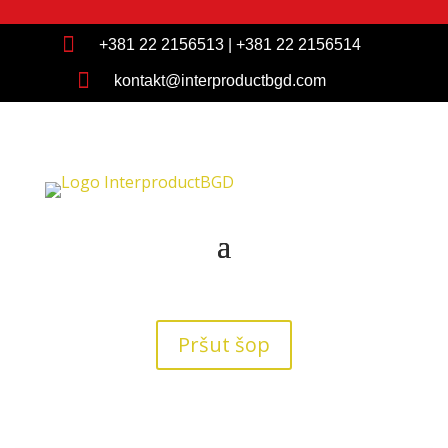

+381 22 2156513
|
+381 22 2156514

kontakt@interproductbgd.com
Pršut šop