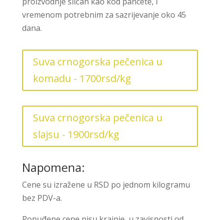
proizvodnje sličan kao kod pancete, i
vremenom potrebnim za sazrijevanje oko 45
dana.
Suva crnogorska pečenica u
komadu - 1700rsd/kg
Suva crnogorska pečenica u
slajsu - 1900rsd/kg
Napomena:
Cene su izražene u RSD po jednom kilogramu
bez PDV-a.
Ponuđene cene nisu krajnje, u zavisnosti od