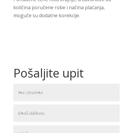
količina poručene robe i načina plaćanja,
moguče su dodatne korekcije.
Pošaljite upit