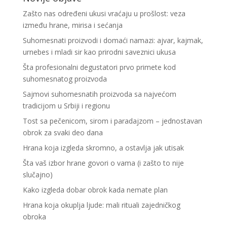
Zašto nas određeni ukusi vraćaju u prošlost: veza
između hrane, mirisa i sećanja
Suhomesnati proizvodi i domaći namazi: ajvar, kajmak,
urnebes i mladi sir kao prirodni saveznici ukusa
Šta profesionalni degustatori prvo primete kod
suhomesnatog proizvoda
Sajmovi suhomesnatih proizvoda sa najvećom
tradicijom u Srbiji i regionu
Tost sa pečenicom, sirom i paradajzom – jednostavan
obrok za svaki deo dana
Hrana koja izgleda skromno, a ostavlja jak utisak
Šta vaš izbor hrane govori o vama (i zašto to nije
slučajno)
Kako izgleda dobar obrok kada nemate plan
Hrana koja okuplja ljude: mali rituali zajedničkog
obroka