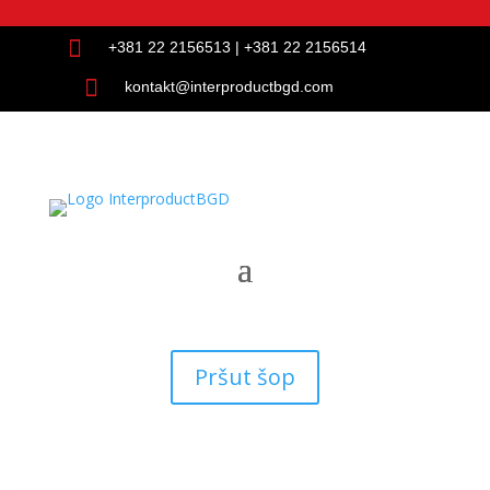

+381 22 2156513
|
+381 22 2156514

kontakt@interproductbgd.com
Pršut šop