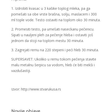
1. Izdrobiti kvasac u 3 kašike toplog mleka, pa ga
pomešati sa obe vrste brašna, solju, maslacem i 300
ml tople vode. Testo ostaviti na toplom oko 30 minuta.
2. Promesiti testo, pa umešati naseckanu pečenicu.
Sipati u nauljeni pleh za pečenje hleba i ostaviti još
jednom da stoji na toplom mestu 30 minuta.
3. Zagrejati rernu na 220 stepeni i peći hleb 30 minuta.
SUPERSAVET: Ukoliko u rernu tokom pečenja stavite
malu metalnu šerpicu sa vodom, hleb će biti mekši i
vazdušastiji.
Izvor: http://www.stvarukusa.rs
Novije objave