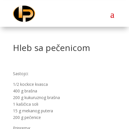
Hleb sa pečenicom
Sastojci:
1/2 kockice kvasca
400 g brašna
200 g kukuruznog brašna
1 kašičica soli
15 g mekanog putera
200 g pečenice
Priprema: