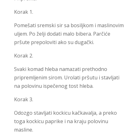
Korak 1.
Pomešati sremski sir sa bosiljkom i maslinovim
uljem. Po želji dodati malo bibera. Parčiće
pršute prepoloviti ako su dugački.
Korak 2.
Svaki komad hleba namazati prethodno
pripremljenim sirom. Urolati pršutu i stavljati
na polovinu ispečenog tost hleba.
Korak 3.
Odozgo stavljati kockicu kačkavalja, a preko
toga kockicu paprike i na kraju polovinu
masline.