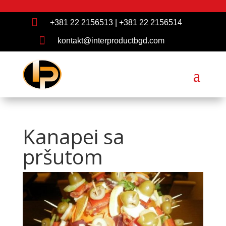

+381 22 2156513
|
+381 22 2156514

kontakt@interproductbgd.com
Kanapei sa
pršutom