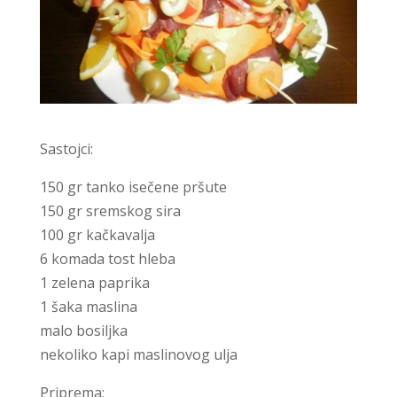
Sastojci:
150 gr tanko isečene pršute
150 gr sremskog sira
100 gr kačkavalja
6 komada tost hleba
1 zelena paprika
1 šaka maslina
malo bosiljka
nekoliko kapi maslinovog ulja
Priprema: