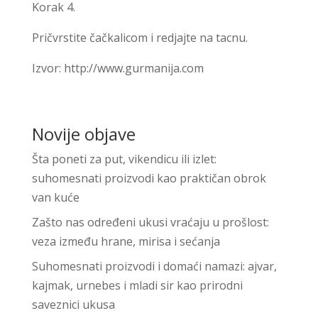
Korak 4.
Pričvrstite čačkalicom i redjajte na tacnu.
Izvor: http://www.gurmanija.com
Novije objave
Šta poneti za put, vikendicu ili izlet:
suhomesnati proizvodi kao praktičan obrok
van kuće
Zašto nas određeni ukusi vraćaju u prošlost:
veza između hrane, mirisa i sećanja
Suhomesnati proizvodi i domaći namazi: ajvar,
kajmak, urnebes i mladi sir kao prirodni
saveznici ukusa