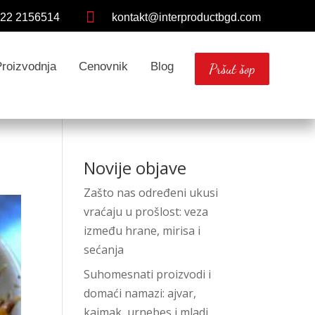

 22 2156514
kontakt@interproductbgd.com
Proizvodnja
Cenovnik
Blog
Pršut šop
Novije objave
Zašto nas određeni ukusi
vraćaju u prošlost: veza
između hrane, mirisa i
sećanja
Suhomesnati proizvodi i
domaći namazi: ajvar,
kajmak, urnebes i mladi