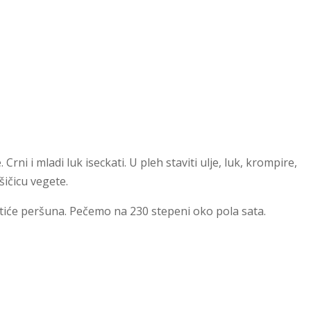
Crni i mladi luk iseckati. U pleh staviti ulje, luk, krompire,
šičicu vegete.
iće peršuna. Pečemo na 230 stepeni oko pola sata.