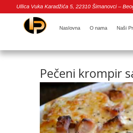
Ullica Vuka Karadžića 5, 22310 Šimanovci – Beo
Naslovna
O nama
Naši Pr
Pečeni krompir 