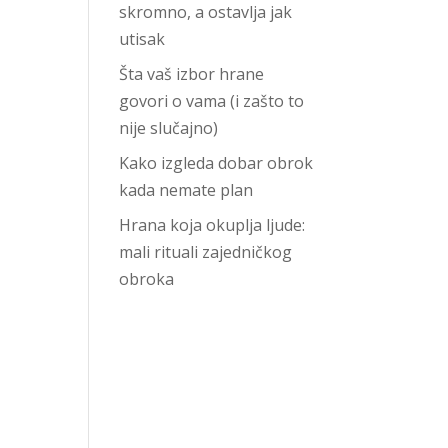
skromno, a ostavlja jak
utisak
Šta vaš izbor hrane
govori o vama (i zašto to
nije slučajno)
Kako izgleda dobar obrok
kada nemate plan
Hrana koja okuplja ljude:
mali rituali zajedničkog
obroka