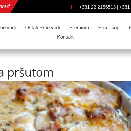
grad

+381 22 2156513
|
+381
oizvodi
Ostali Proizvodi
Premium
Pršut šop
Kontakt
sa pršutom