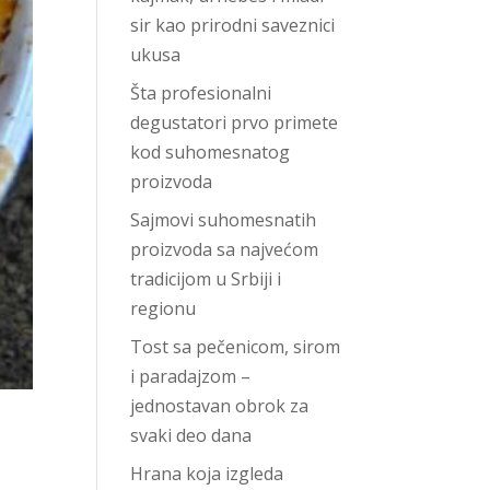
sir kao prirodni saveznici
ukusa
Šta profesionalni
degustatori prvo primete
kod suhomesnatog
proizvoda
Sajmovi suhomesnatih
proizvoda sa najvećom
tradicijom u Srbiji i
regionu
Tost sa pečenicom, sirom
i paradajzom –
jednostavan obrok za
svaki deo dana
Hrana koja izgleda