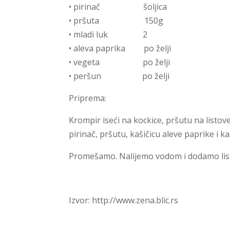
• pirinač šoljica
• pršuta 150g
• mladi luk 2
• aleva paprika po želji
• vegeta po želji
• peršun po želji
Priprema:
Krompir iseći na kockice, pršutu na listove. 
pirinač, pršutu, kašičicu aleve paprike i ka
Promešamo. Nalijemo vodom i dodamo list
Izvor: http://www.zena.blic.rs