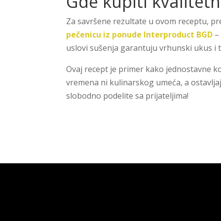
Gde kupiti kvalitet
Za savršene rezultate u ovom receptu, 
pečenicu iz ponude Interproduct BGD
– 
uslovi sušenja garantuju vrhunski ukus i 
Ovaj recept je primer kako jednostavne k
vremena ni kulinarskog umeća, a ostavljaj
slobodno podelite sa prijateljima!