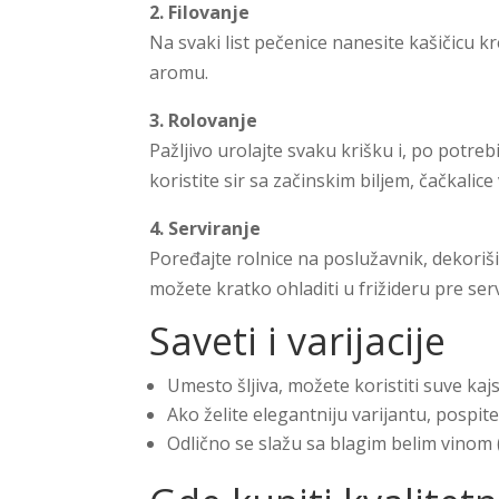
2. Filovanje
Na svaki list pečenice nanesite kašičicu k
aromu.
3. Rolovanje
Pažljivo urolajte svaku krišku i, po potreb
koristite sir sa začinskim biljem, čačkalic
4. Serviranje
Poređajte rolnice na poslužavnik, dekorišit
možete kratko ohladiti u frižideru pre ser
Saveti i varijacije
Umesto šljiva, možete koristiti suve kajs
Ako želite elegantniju varijantu, pospi
Odlično se slažu sa blagim belim vinom 