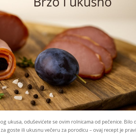
rnog ukusa, oduševićete se ovim rolnicama od pečenice. Bilo 
za goste ili ukusnu večeru za porodicu – ovaj recept je prav