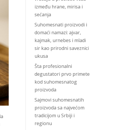
između hrane, mirisa i
sećanja
Suhomesnati proizvodi i
domaći namazi: ajvar,
kajmak, urnebes i mladi
sir kao prirodni saveznici
ukusa
Šta profesionalni
degustatori prvo primete
kod suhomesnatog
proizvoda
Sajmovi suhomesnatih
proizvoda sa najvećom
tradicijom u Srbiji i
da
regionu
i