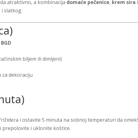
eda atraktivno, a kombinacija
domaće pečenice
,
krem sira
i slatkog.
ca)
t BGD
ačinskim biljem ili dimljeni)
a za dekoraciju
nuta)
 frižidera i ostavite 5 minuta na sobnoj temperaturi da omek
i prepolovite i uklonite koštice.