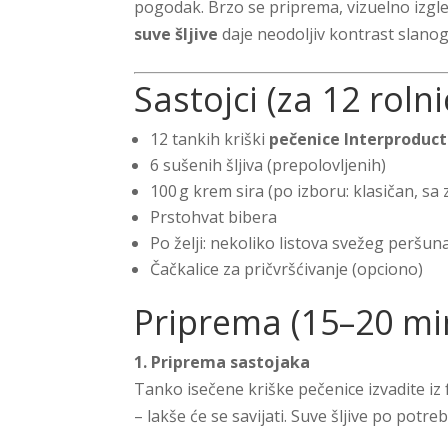
pogodak. Brzo se priprema, vizuelno izgl
suve šljive
daje neodoljiv kontrast slanog 
Sastojci (za 12 rolni
12 tankih kriški
pečenice Interproduc
6 sušenih šljiva (prepolovljenih)
100 g krem sira (po izboru: klasičan, sa z
Prstohvat bibera
Po želji: nekoliko listova svežeg peršun
Čačkalice za pričvršćivanje (opciono)
Priprema (15–20 mi
1. Priprema sastojaka
Tanko isečene kriške pečenice izvadite iz
– lakše će se savijati. Suve šljive po potreb