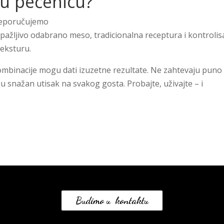
nu pečenicu?
preporučujemo
pažljivo odabrano meso, tradicionalna receptura i kontrolis
teksturu.
ombinacije mogu dati izuzetne rezultate. Ne zahtevaju puno
u snažan utisak na svakog gosta. Probajte, uživajte – i
Budimo u kontaktu