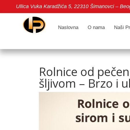
Ullica Vuka Karadžića 5, 22310 Šimanovci – Beo
Naslovna
O nama
Naši Pr
Rolnice od pečen
šljivom – Brzo i 