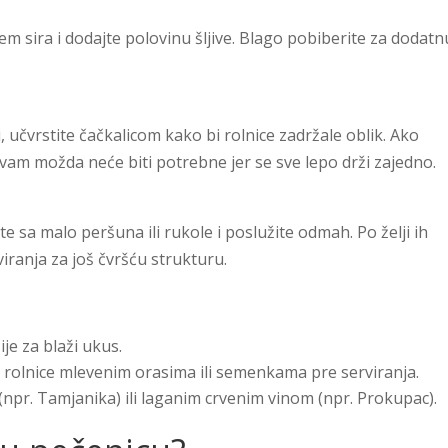
rem sira i dodajte polovinu šljive. Blago pobiberite za dodatn
i, učvrstite čačkalicom kako bi rolnice zadržale oblik. Ako
e vam možda neće biti potrebne jer se sve lepo drži zajedno.
e sa malo peršuna ili rukole i poslužite odmah. Po želji ih
viranja za još čvršću strukturu.
ije za blaži ukus.
te rolnice mlevenim orasima ili semenkama pre serviranja.
(npr. Tamjanika) ili laganim crvenim vinom (npr. Prokupac).