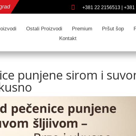
grad

+381 22 2156513
|
+381
oizvodi
Ostali Proizvodi
Premium
Pršut šop
Kontakt
ice punjene sirom i suv
ukusno