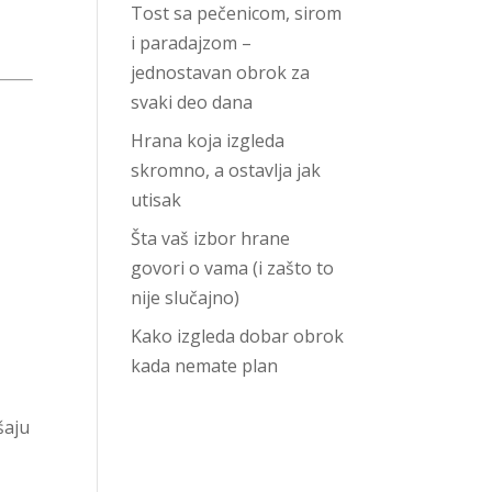
i
Tost sa pečenicom, sirom
i paradajzom –
jednostavan obrok za
svaki deo dana
Hrana koja izgleda
skromno, a ostavlja jak
utisak
Šta vaš izbor hrane
govori o vama (i zašto to
nije slučajno)
Kako izgleda dobar obrok
kada nemate plan
šaju