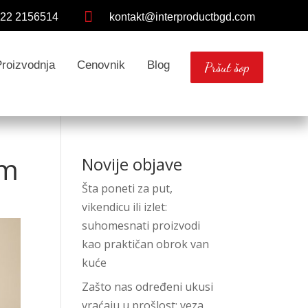

 22 2156514
kontakt@interproductbgd.com
Proizvodnja
Cenovnik
Blog
Pršut šop
om
Novije objave
Šta poneti za put,
vikendicu ili izlet:
suhomesnati proizvodi
kao praktičan obrok van
kuće
Zašto nas određeni ukusi
vraćaju u prošlost: veza