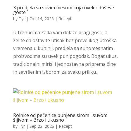
3 predjela sa suvim mesom koja uvek oduševe
goste
by
Tyr
|
Oct 14, 2025
|
Recept
U trenucima kada vam dolaze dragi gosti, a
želite da ostavite utisak bez prevelikog utroška
vremena u kuhinji, predjela sa suhomesnatim
proizvodima su uvek pun pogodak. Bogat ukus,
tradicionalni mirisi i jednostavna priprema čine
ih savršenim izborom za svaku priliku...
Rolnice od pečenice punjene sirom i suvom
šljivom – Brzo i ukusno
by
Tyr
|
Sep 22, 2025
|
Recept