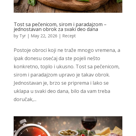
Tost sa pečenicom, sirom i paradajzom –
jednostavan obrok za svaki deo dana
by
Tyr
|
May 22, 2026
|
Recept
Postoje obroci koji ne traže mnogo vremena, a
ipak donesu osećaj da ste pojeli nešto
konkretno, toplo i ukusno. Tost sa pečenicom,
sirom i paradajzom upravo je takav obrok.
Jednostavan je, brzo se priprema i lako se
uklapa u svaki deo dana, bilo da vam treba
doručak,...