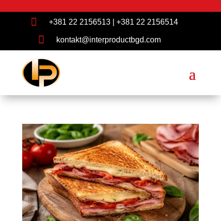

+381 22 2156513
|
+381 22 2156514

kontakt@interproductbgd.com