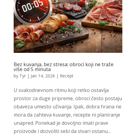
Bez kuvanja, bez stresa: obroci koji ne traže
više od 5 minuta
by
Tyr
|
Jan 14, 2026
|
Recept
U svakodnevnom ritmu koji retko ostavlja
prostor za duge pripreme, obroci često postaju
obaveza umesto uživanja. Ipak, dobra hrana ne
mora da zahteva kuvanje, recepte ni planiranje
unapred. Ponekad je dovoljno imati prave
proizvode i dozvoliti sebi da stvari ostanu...