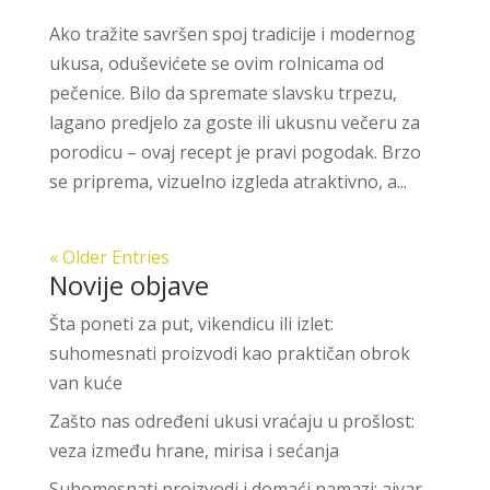
Ako tražite savršen spoj tradicije i modernog
ukusa, oduševićete se ovim rolnicama od
pečenice. Bilo da spremate slavsku trpezu,
lagano predjelo za goste ili ukusnu večeru za
porodicu – ovaj recept je pravi pogodak. Brzo
se priprema, vizuelno izgleda atraktivno, a...
« Older Entries
Novije objave
Šta poneti za put, vikendicu ili izlet:
suhomesnati proizvodi kao praktičan obrok
van kuće
Zašto nas određeni ukusi vraćaju u prošlost:
veza između hrane, mirisa i sećanja
Suhomesnati proizvodi i domaći namazi: ajvar,